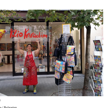
e
a / Bulgarien