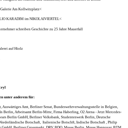
Galerie Am Kollwitzplatz<
 KLIO KARADIM im NIKOLAIVIERTEL<
ernehmer schreiben Geschichte zu 25 Jahre Mauerfall
erei auf Hiolz
n
Acryl
en unter anderem für:
, Auswärtiges Amt, Berliner Senat, Bundeswehrverwaltungsstelle in Belgien,
In Berlin, Arbeitsamt Berlin-Mitte, Firma Haberling, O2 Arena - Jetzt Mercedes-
ars Berlin GmbH, Berliner Volksbank, Studentenwerk Berlin, Deutsche
iederländische Botschaft, Italienische Botschft, Indische Botschaft , Philip
 GmbH, Berliner Grossmarkt, DRV, BDO, Messe Berlin, Messe Hannover, BTM,