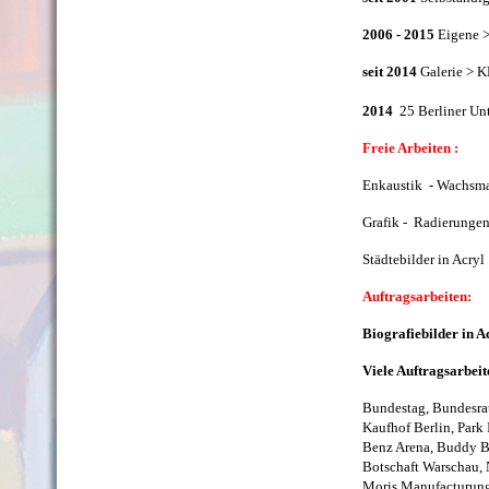
2006 - 2015
Eigene >
seit 2014
Galerie >
2014
25 Berliner Unt
Freie Arbeiten :
Enkaustik - Wachsmal
Grafik - Radierunge
Städtebilder in Acryl
Auftragsarbeiten:
Biografiebilder in 
Viele Auftragsarbeit
Bundestag, Bundesrat
Kaufhof Berlin, Park 
Benz Arena, Buddy Be
Botschaft Warschau, N
Moris Manufacturung