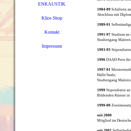
ENKAUSTIK
1984-89
Schülerin an
Abschluss mit Dip
Klios Shop
1989-91
Selbständig
Kontakt
1991-97
Studium an d
Studiengang Malere
Impressum
1993-95
Stipendiatin
1996
DAAD Preis für
1997-01
Meisterstudi
Halle/Saale,
Studiengang Malerei/
1999
Stipendiatin an
Bildenden Künste in W
1999-00
Zweimonati
seit 2000
Mitglied im Deutsc
seit 2001
Selbständige