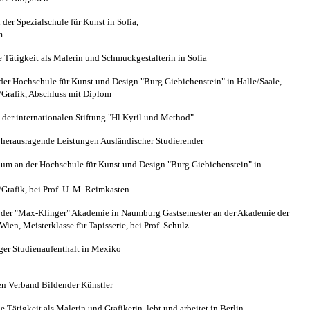
 der Spezialschule für Kunst in Sofia,
lom
e Tätigkeit als Malerin und Schmuckgestalterin in Sofia
er Hochschule für Kunst und Design "Burg Giebichenstein" in Halle/Saale,
i/Grafik, Abschluss mit Diplom
 der internationalen Stiftung "Hl.Kyril und Method"
 herausragende Leistungen Ausländischer Studierender
um an der Hochschule für Kunst und Design "Burg Giebichenstein" in
Grafik, bei Prof. U. M. Reimkasten
 der "Max-Klinger" Akademie in Naumburg Gastsemester an der Akademie der
ien, Meisterklasse für Tapisserie, bei Prof. Schulz
ger Studienaufenthalt in Mexiko
hen Verband Bildender Künstler
 Tätigkeit als Malerin und Grafikerin, lebt und arbeitet in Berlin